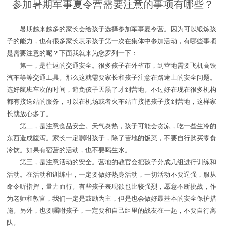
参加暑期军事夏令营需要注意的事项有哪些？
暑期越来越多的家长会给孩子选择参加军事夏令营。因为可以锻炼孩
子的能力，也有很多家长表示孩子第一次在集体中参加活动，有哪些事项
是需要注意的呢？下面我就来为您罗列一下：
第一，是往返的交通安全。很多孩子在外省市，到营地需要飞机高铁
汽车等等交通工具。那么这就需要家长和孩子注意在路途上的安全问题。
选好航班车次的时间，避免孩子天黑了才到营地。不过好在现在很多机构
都有接送站的服务，可以在机场或者火车站直接把孩子接到营地，这样家
长就放心多了。
第二，是注意食品安全。天气炎热，孩子可能会贪凉，吃一些生冷的
东西造成腹泻。家长一定嘱咐孩子，除了营地的饭菜，不要自行购买零食
冷饮。如果有宿营的活动，也不要喝生水。
第三，是注意活动的安全。营地的教官会把孩子分成几组进行训练和
活动。在活动和训练中，一定要做好热身活动，一切活动不要逞强，服从
命令听指挥，量力而行。有些孩子表现欲也比较强烈，愿意不断挑战，作
为老师和教官，我们一定是鼓励为主，但是也会做好最基本的安全保护措
施。另外，也要嘱咐孩子，一定要和自己组里的战友在一起，不要自行离
队。