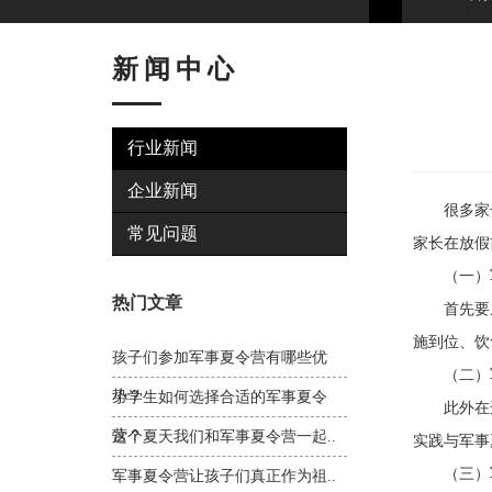
新闻中心
行业新闻
企业新闻
很多家长
常见问题
家长在放假
（一）军
热门文章
首先要从
施到位、饮
孩子们参加军事夏令营有哪些优
（二）军
势？
小学生如何选择合适的军事夏令
此外在选
营？
这个夏天我们和军事夏令营一起..
实践与军事
（三）军
军事夏令营让孩子们真正作为祖..