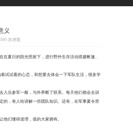
意义
14595 次浏览
在在夏日的阳光照射下，进行野外生存活动搭建帐篷、
抱着试试看的心态，和想要去体会一下军队生活，很多学
去入伍参军一般，与外界断了联系。每天他们都会去训
定的，有人给讲解一些团队知识。还有，在军事夏令营
让他们懂得道理，值的大家拥有。