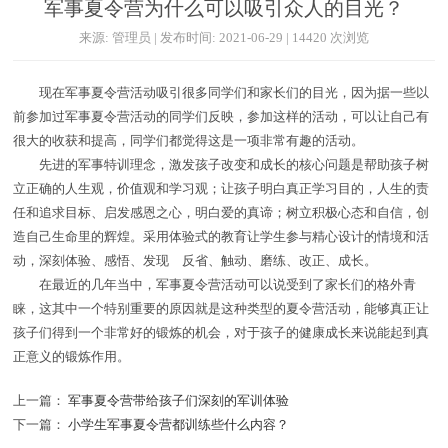
军事夏令营为什么可以吸引众人的目光？
来源: 管理员 | 发布时间: 2021-06-29 | 14420 次浏览
现在军事夏令营活动吸引很多同学们和家长们的目光，因为据一些以
前参加过军事夏令营活动的同学们反映，参加这样的活动，可以让自己有
很大的收获和提高，同学们都觉得这是一项非常有趣的活动。
先进的军事特训理念，激发孩子改变和成长的核心问题是帮助孩子树
立正确的人生观，价值观和学习观；让孩子明白真正学习目的，人生的责
任和追求目标、启发感恩之心，明白爱的真谛；树立积极心态和自信，创
造自己生命里的辉煌。采用体验式的教育让学生参与精心设计的情境和活
动，深刻体验、感悟、发现 反省、触动、磨练、改正、成长。
在最近的几年当中，军事夏令营活动可以说受到了家长们的格外青
睐，这其中一个特别重要的原因就是这种类型的夏令营活动，能够真正让
孩子们得到一个非常好的锻炼的机会，对于孩子的健康成长来说能起到真
正意义的锻炼作用。
上一篇：
军事夏令营带给孩子们深刻的军训体验
下一篇：
小学生军事夏令营都训练些什么内容？