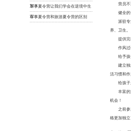
营员不适
加？
军事夏令营让我们学会在逆境中生
健全的食
存
军事夏令营和旅游夏令营的区别
派驻专业
养、卫生。
提供完善
作风过硬
给予孩子
建立独立
活习惯和作
给孩子展
丰富的活
机会！
之前参加过
格更加独立