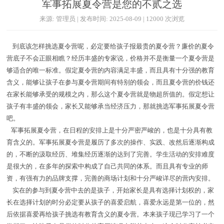
军事拓展夏令营是您的不贰之选
来源: 管理员 | 发布时间: 2025-08-09 | 12000 次浏览
到底该怎样挑选夏令营呢，必定要给孩子报最贵的夏令营？廉价的夏令
营底子不会正眼相瞧？经历丰盛的专家说，价格并不是衡量一个夏令营是
够适合的唯一标准。假定夏令营的内容满足丰盛，而且具有十分强的教育
含义，能够让孩子在参与夏令营期间有特别的领会，而且夏令营的价钱还
在家长能够承受的规模之内，那么这个夏令营就是物超所值的。假定想让
孩子有丰盛的领会，家长又能够承当经济压力，那就挑选军事拓展夏令营
吧。
军事拓展夏令营，在日程的安排上是十分严密严峻的，也是十分具有教
育含义的。军事拓展夏令营是履历了多次的操作、实践、改然后逐渐构成
的，不断的汲取经历、堆集经历逐渐的达到了完善。学生活动的安排难度
是很大的，在多年的探索中构成了自己共同的体系。而且具有专业的师
资，有强有力的品牌支撑，完善的商场计划和十分严峻详尽的营内安排。
实在的参与到夏令营中去的是孩子，开始家长是具有选择计划权的，家
长在选择计划的时分必定要从孩子的喜爱启航，喜爱永远是第一位的，然
后依据喜爱再给孩子挑选有教育含义的夏令营。本来孩子现已学习了一个