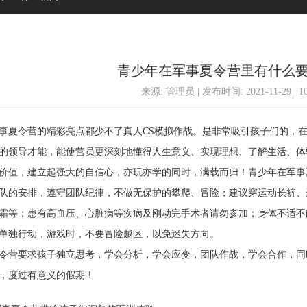
青少年在军事夏令营里有什么
来源: 管理员 | 发布时间: 2021-11-29 | 
令营的精彩亮点都少不了真人CS模拟作战。是非常吸引孩子们的，在
的领导才能，能使营员更深刻地懂得人生意义、实现理想、了解生活、体
价值，建立起强大的自信心，亦玩亦学的同时，满载而归！青少年在军事
的安排，遵守团队纪律，不做无保护的攀爬、冒险；建议穿运动长裤、
霜等；患有高血压、心脏病等疾病及刚动完手术者请勿参加；身体不适不
单独行动，游戏时，不要冒险越区，以免迷失方向。
营要求孩子独立思考，学会分析，学会应变，团队作战，学会合作，同
，度过有意义的假期！