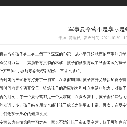
军事夏令营不是享乐是
来源: 管理员 | 发布时间: 2021-10-30 | 
在当今孩子身上身上留下了深深的印记：从小学开始就面临严重的升学
承受能力差……素质教育贯彻的不够，孩子们被教育成了只会考试的孩子
行“万里路”，参加夏令营得到锻炼，再苦也值得。
封闭的应试教育打开了一扇窗，在暑假期间让孩子离开父母参加夏令营
段时间内完全离开父母，锻炼孩子的适应能力和独立生活的能力，对孩子
合的朋友，每一个夏令营都是一个大家庭，在夏令营中，孩子会和其他同
的友谊，多让孩子结交朋友也能让孩子成长之路更加丰富。再次，在夏令
，促进孩子身心的健康发展。
营认为在枯燥的学习之余，家长不妨让孩子参加夏令营，孩子可能也会