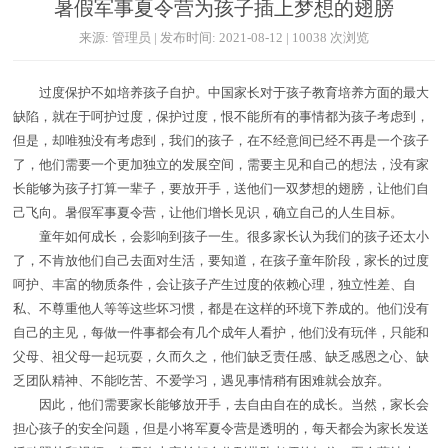
暑假军事夏令营为孩子插上梦想的翅膀
来源: 管理员 | 发布时间: 2021-08-12 | 10038 次浏览
过度保护不如培养孩子自护。中国家长对于孩子教育培养方面的最大
缺陷，就在于呵护过度，保护过度，恨不能所有的事情都为孩子考虑到，
但是，却唯独没有考虑到，我们的孩子，在不经意间已经不再是一个孩子
了，他们需要一个更加独立的发展空间，需要主见和自己的想法，没有家
长能够为孩子打算一辈子，要放开手，送他们一双梦想的翅膀，让他们自
己飞向。暑假军事夏令营，让他们增长见识，确立自己的人生目标。
童年如何成长，会影响到孩子一生。很多家长认为我们的孩子还太小
了，不肯放他们自己去面对生活，要知道，在孩子童年阶段，家长的过度
呵护、丰富的物质条件，会让孩子产生过度的依赖心理，独立性差、自
私、不尊重他人等等这些坏习惯，都是在这样的环境下养成的。他们没有
自己的主见，每做一件事都会有几个成年人看护，他们没有玩伴，只能和
父母、祖父母一起玩耍，久而久之，他们缺乏责任感、缺乏感恩之心、缺
乏团队精神、不能吃苦、不爱学习，遇见事情稍有困难就会放弃。
因此，他们需要家长能够放开手，去自由自在的成长。当然，家长会
担心孩子的安全问题，但是小将军夏令营是透明的，每天都会为家长发送