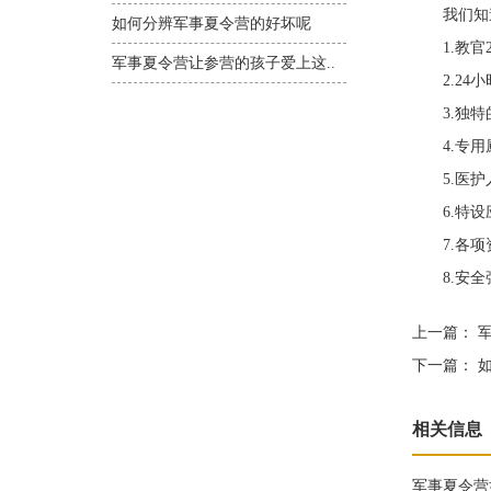
我们知道
如何分辨军事夏令营的好坏呢
1.教官2
军事夏令营让参营的孩子爱上这..
2.24小
3.独特的
4.专用
5.医护人
6.特设应
7.各项
8.安全强
上一篇：
军
下一篇：
如
相关信息
军事夏令营