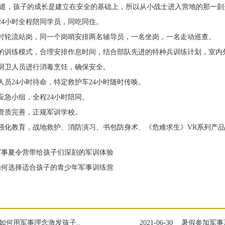
，孩子的成长是建立在安全的基础上，所以从小战士进入营地的那一刻
4小时全程陪同学员，同吃同住。
时轮流站岗，同一个岗哨安排两名辅导员，一名坐岗，一名走动巡查。
训练模式，合理安排作息时间，结合部队先进的特种兵训练计划，室内
厨卫人员进行消毒烹饪，确保安全。
员24小时待命，特定救护车24小时随时传唤。
急小组，全程24小时陪同。
资质完善，正规军训学校。
化教育，战地救护、消防演习、书包防身术、《危难求生》VR系列产品
事夏令营带给孩子们深刻的军训体验
何选择适合孩子的青少年军事训练营
如何用军事理念激发孩子..
2021-06-30
暑假参加军事