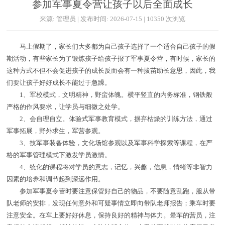
参加军事夏令营让孩子以后全面成长
来源: 管理员 | 发布时间: 2026-07-15 | 10350 次浏览
马上假期了，家长们大多都为自己孩子选择了一个适合自己孩子的假
期活动，有些家长为了锻炼孩子给孩子报了军事夏令营，有时候，家长的
这种方式不但不会促进孩子的成长反而会有一种拔苗助长意思，因此，我
们要让孩子好好成长不能过于急躁。
1、军校模式，文明精神，野蛮体魄。横平竖直的内务标准，钢铁般
严格的作风要求，让学员与细微之处学。
2、会自理自立。体验式军事教育模式，摒弃枯燥的训练方法，通过
军事拓展，野外求生，军营参观。
3、技军事装备体验，文化场馆参观以及军事科学探索等课程，在严
格的军事管理模式下激发学员激情。
4、统化的课程将对学员的意志，记忆，兴趣，信息，情绪等非智力
因素的培养和调节起到深远作用。
参加军事夏令营时要注意保管好自己的物品，不要随意乱跑，服从带
队老师的安排，发现任何意外和可疑事情立即向带队老师报告；乘车时要
注意安全。在车上要好好休息，保持良好的精神与体力。晕车的营员，注