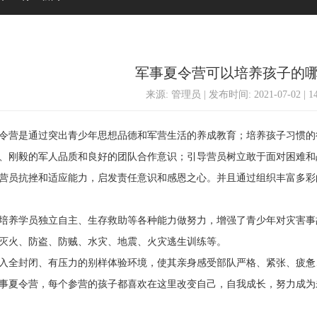
军事夏令营可以培养孩子的
来源: 管理员 | 发布时间: 2021-07-02 | 
营是通过突出青少年思想品德和军营生活的养成教育；培养孩子习惯的
、刚毅的军人品质和良好的团队合作意识；引导营员树立敢于面对困难和
营员抗挫和适应能力，启发责任意识和感恩之心。并且通过组织丰富多彩
养学员独立自主、生存救助等各种能力做努力，增强了青少年对灾害事
灭火、防盗、防贼、水灾、地震、火灾逃生训练等。
全封闭、有压力的别样体验环境，使其亲身感受部队严格、紧张、疲惫
夏令营，每个参营的孩子都喜欢在这里改变自己，自我成长，努力成为