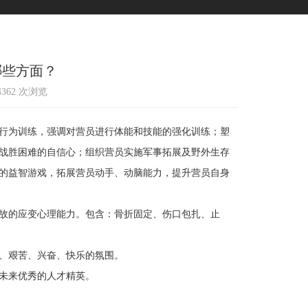
哪些方面？
14362 次浏览
行为训练，强调对营员进行体能和技能的强化训练；塑
战胜困难的自信心；组织营员实施军事拓展及野外生存
的益智游戏，拓展营员动手、动脑能力，提升营员自身
故的应变心理能力。包含：骨折固定、伤口包扎、止
、艰苦、兴奋、快乐的氛围。
未来优秀的人才精英。