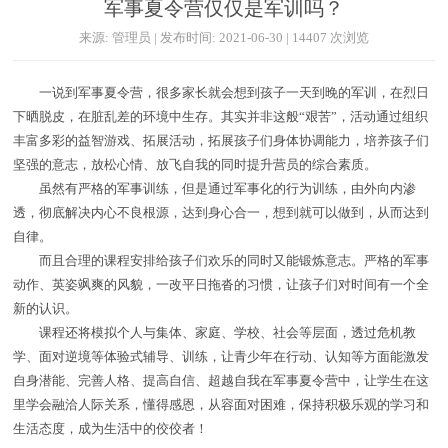
军事夏令营仅仅是军训吗？
来源: 管理员 | 发布时间: 2021-06-30 | 14407 次浏览
一说到军事夏令营，很多家长就会想到孩子一天到晚的军训，在烈日
下晒脱皮，在脏乱差的环境中生存。其实并非这般“艰苦”，活动通过组织
丰富多彩的益智游戏、拓展活动，拓展孩子们身体协调能力，培养孩子们
坚强的意志，放松心情、放飞自我的同时提升营员的综合素质。
虽然有严格的军事训练，但是通过军事化的行为训练，由外向内渗
透，彻底解决内心不良根源，达到身心合一，想到就可以做到，从而达到
自律。
而且合理的课程安排给孩子们欢乐的同时又能锻炼意志。严格的军事
动作、英姿飒爽的风貌，一改平日拖沓的习惯，让孩子们对时间有一个全
新的认识。
课程还将模拟个人与集体、家庭、学校、社会等层面，透过危机教
学、面对逆境等体验式辅导、训练，让青少年在行动、认知等方面能激发
自身潜能、完善人格、提高自信、超越自我在军事夏令营中，让学生在这
里学会融洽人际关系，懂得感恩，从容面对困难，保持积极乐观的学习和
生活态度，成为生活中的佼佼者！