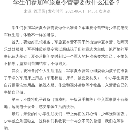
学生们参加军旅夏令营需要做什么准备？
来源: 管理员 | 发布时间: 2021-06-01 | 14351 次浏览
学生们参加军旅夏令营需要做什么准备？军事夏令营带青少年们感受
军旅生活，体验不一样的暑假。
首先，要做好思想准备，军旅夏令营不同于外出游学夏令营，吃喝玩
乐舒舒服服，军事性质的夏令营以磨练孩子们的意志为主线，以严格的军
事纪律为基础，夏令营期间要时刻以一个军人的标准来要求自己，不怕苦
不怕累，坚持到营期结束，不做逃兵。
其次，要准备好个人生活用品，军事夏令营筹办组委会为孩子们准备
了干净的军用床上用品（军用棉被、床单、被套及枕头），中小学生需要
自行携带洗漱用品、换洗衣服、作业和课外读物等小物品，入营后自已的
事情自已做。
第三，不能将电子设备（游戏机、平板及手机等）带入军事夏令营基
地，远离电子设备，感受集体生活的快乐。
最后，亲爱的中小学生朋友们，带上你们的好心情，少年强则国强，
少年独立则国独立，这样你们将收获一个与众不同的暑假，我们在等你
哟。