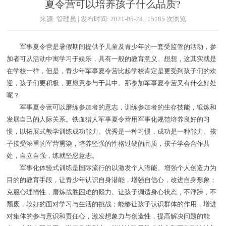
夏令营可以培养孩子什么品质?
来源: 管理员 | 发布时间: 2021-05-28 | 15185 次浏览
军事夏令营是暑假期间提供予儿童及青少年的一套受监管的活动，参
加者可从活动中寓学习于娱乐，具有一般的教育意义。想想，这其实就是
在学校一样，但是，青少年军事夏令营比起学校肯定是更受到孩子们的欢
迎，孩子们更积极，更愿意参与于其中。那参加军事夏令营又有什么好处
呢？
军事夏令营可以磨练参加者的意志，训练参加者的生存技能，锻炼和
发展自己的人际关系。铁血猎人军事夏令营用军事化规范培养良好的习
惯，以拓展式教学训练成功能力。优秀是一种习惯，成功是一种能力。孩
子接受浓重的军营熏染，培养坚强的性格过硬的品质，孩子学会合作共
处，自立自强，练就坚忍意志。
军事化体验式训练是国际流行的以激发个人潜能、增强个人创造力为
目的的教育手段，让青少年认识自身潜能，增强自信心，改进自身形象；
克服心理惰性，磨炼战胜困难的毅力。让孩子调适身心状态，不浮躁，不
颓废，较好的面对学习与生活的挑战；能够让孩子认识群体的作用，增进
对集体的参与意识和责任心，激发想象力与创造性，提高解决问题的能