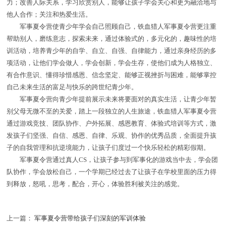
力；改善人际关系，学习欣赏别人，能够让孩子学会关心和更为融洽地与
他人合作；关注和热爱生活。
军事夏令营使青少年学会自己照顾自己，铁血猎人军事夏令营更注重
帮助别人，磨练意志，探索未来，通过体验式的，多元化的，趣味性的培
训活动，培养青少年的自学、自立、自强、自律能力，通过亲身经历的多
项活动，让他们学会做人，学会创新，学会生存，使他们成为人格独立、
有合作意识、懂得珍惜感恩、信念坚定、能够正视挫折与困难，能够掌控
自己未来生活的富足与快乐的跨世纪青少年。
军事夏令营向青少年提前展示未来将要面对的真实生活，让青少年暂
别父母无微不至的关爱，踏上一段独立的人生旅途，铁血猎人军事夏令营
通过游戏竞技、团队协作、户外拓展、感恩教育、体验式培训等方式，激
发孩子们坚强、自信、感恩、自律、乐观、协作的优秀品质，全面提升孩
子的自我管理和抗逆境能力，让孩子们度过一个快乐轻松的精彩假期。
军事夏令营通过真人CS，让孩子参与到军事化的游戏当中去，学会团
队协作，学会放松自己，一个学期已经过去了让孩子在学校里面的压力得
到释放，怒吼，思考，配合，开心，体验胜利被关注的感觉。
上一篇：
军事夏令营带给孩子们深刻的军训体验